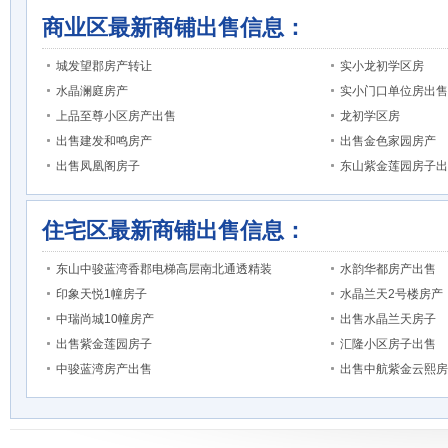
商业区最新商铺出售信息：
城发望郡房产转让
实小龙初学区房
水晶澜庭房产
实小门口单位房出售
上品至尊小区房产出售
龙初学区房
出售建发和鸣房产
出售金色家园房产
出售凤凰阁房子
东山紫金莲园房子出
住宅区最新商铺出售信息：
东山中骏蓝湾香郡电梯高层南北通透精装
水韵华都房产出售
印象天悦1幢房子
水晶兰天2号楼房产
中瑞尚城10幢房产
出售水晶兰天房子
出售紫金莲园房子
汇隆小区房子出售
中骏蓝湾房产出售
出售中航紫金云熙房